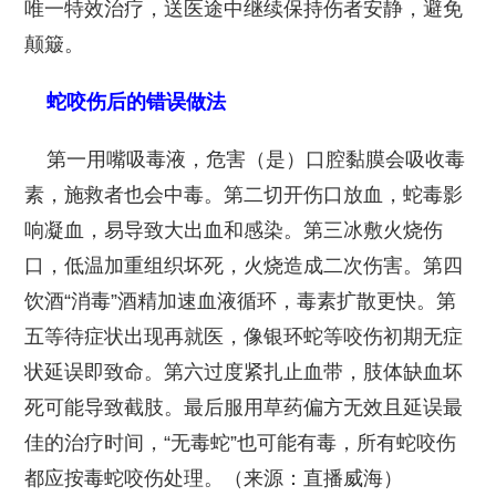
唯一特效治疗，送医途中继续保持伤者安静，避免
颠簸。
蛇咬伤后的错误做法
第一用嘴吸毒液，危害（是）口腔黏膜会吸收毒
素，施救者也会中毒。第二切开伤口放血，蛇毒影
响凝血，易导致大出血和感染。第三冰敷火烧伤
口，低温加重组织坏死，火烧造成二次伤害。第四
饮酒“消毒”酒精加速血液循环，毒素扩散更快。第
五等待症状出现再就医，像银环蛇等咬伤初期无症
状延误即致命。第六过度紧扎止血带，肢体缺血坏
死可能导致截肢。最后服用草药偏方无效且延误最
佳的治疗时间，“无毒蛇”也可能有毒，所有蛇咬伤
都应按毒蛇咬伤处理。（来源：直播威海）