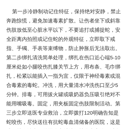
第一步冷静制动记住特征，保持绝对安静，禁止
奔跑惊慌，避免加速毒素扩散。让伤者坐下或斜靠
伤肢放低至心脏水平以下，不要追打或捕捉蛇，安
全距离内拍照或记住蛇的外观特征，立即取下戒
指、手镯、手表等束缚物，防止肿胀后无法取出。
第二步绑扎清洗简单处理，绑扎在伤口近心端5-10
厘米处如小腿咬伤扎膝关节上方，用布条、毛巾绑
扎，松紧以能插入一指为宜，仅限于神经毒素或混
合毒素的毒蛇。冲洗，用大量清水冲洗伤口至少5
分钟。排毒，可用拔火罐或吸奶器负压吸引绝对不
能用嘴吸毒。固定，用夹板固定伤肢限制活动。第
三步立即送医专业救治，立即拨打120明确告知是
蛇咬伤，尽快送往有抗蛇毒血清储备的医院，这是