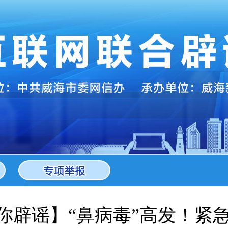
”你辟谣】“鼻病毒”高发！紧