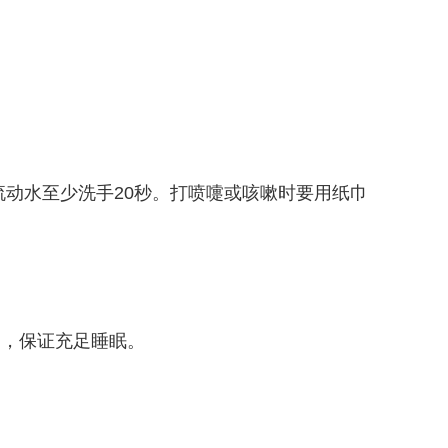
动水至少洗手20秒。打喷嚏或咳嗽时要用纸巾
，保证充足睡眠。