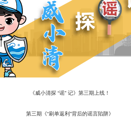
《威小清探 “谣” 记》第三期上线！
第三期《“刷单返利”背后的谣言陷阱》