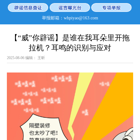
举报邮箱：whpiyao@163.com
【“威”你辟谣】是谁在我耳朵里开拖
拉机？耳鸣的识别与应对
2025-08-06
编辑： 王昕