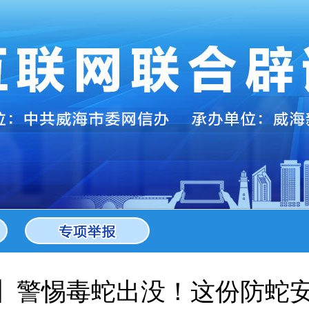
谣】警惕毒蛇出没！这份防蛇