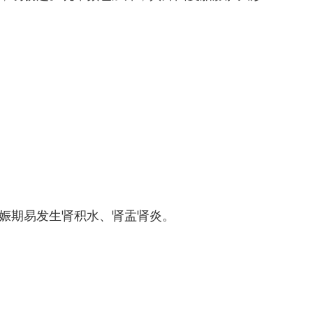
娠期易发生肾积水、肾盂肾炎。