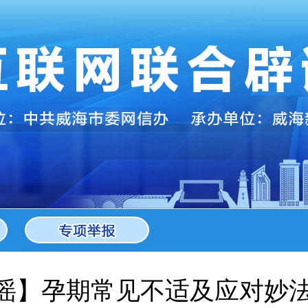
辟谣】孕期常见不适及应对妙