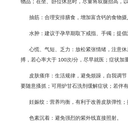
物品；在坐、卧位休息时，尽量将双腿抬高，
抽筋：合理安排膳食，增加富含钙的食物摄入
水肿：建议于孕早期取下戒指、手镯；提倡清
心慌、气短、乏力：放松紧张情绪，注意休息
搏，若心率大于 100次/分，尽早就医；症状
皮肤瘙痒：生活规律，避免烦躁，自我调节，
要随意搔抓；可用炉甘石洗剂缓解症状；若伴
妊娠纹：营养均衡，有利于改善皮肤弹性；控
色素沉着：避免强烈的紫外线直接照射。