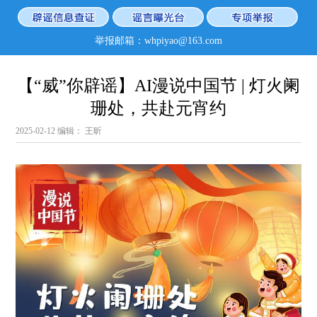
举报邮箱：whpiyao@163.com
【“威”你辟谣】AI漫说中国节 | 灯火阑
珊处，共赴元宵约
2025-02-12
编辑： 王昕